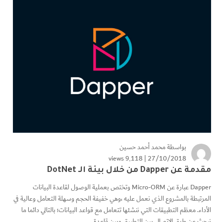
بواسطة
محمد أحمد حسين
9٬118 views
27/10/2018 |
مقدمة عن Dapper من خلال بيئة الـ DotNet
Dapper عبارة عن Micro-ORM وتختص بعملية الوصول لقاعدة البيانات
المرتبطة بالمشروع الذي نعمل عليه ،وهي خفيفة الحجم وسهلة التعامل وعالية في
الأداء. معظم التطبيقات التي ننشئها تتعامل مع قواعد البيانات؛ بالتالي دائما ما
نبحث عن طرق الإتصال بين التطبيق وبين قاعدة...