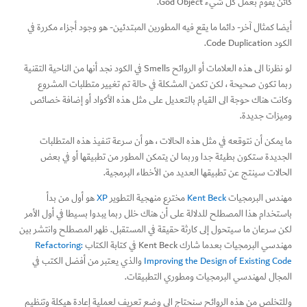
كائن يقوم بعمل كل شيء God Object.
أيضا كمثال آخر- دائما ما يقع فيه المطورين المبتدئين- هو وجود أجزاء مكررة في
الكود Code Duplication.
لو نظرنا الى هذه العلامات أو الروائح Smells في الكود نجد أنها من الناحية التقنية
ربما تكون صحيحة ، لكن تكمن المشكلة في حالة تم تغيير متطلبات المشروع
وكانت هناك حوجة الى القيام بالتعديل على مثل هذه الأكواد أو إضافة خصائص
وميزات جديدة.
ما يمكن أن نتوقعه في مثل هذه الحالات ، هو أن سرعة تنفيذ هذه المتطلبات
الجديدة ستكون بطيئة جدا وربما لن يتمكن المطور من تطبيقها أو في بعض
الحالات سينتج عن تطبيقها العديد من الأخطاء البرمجية.
مهندس البرمجيات
Kent Beck
مخترع منهجية التطوير
XP
هو أول من بدأ
باستخدام هذا المصطلح للدلالة على أن هناك خلل ربما يبدوا بسيطا في أول الأمر
لكن سرعان ما سيتحول إلى كارثة حقيقة في المستقبل. ظهر المصطلح وانتشر بين
مهندسي البرمجيات بعدما شارك Kent Beck في كتابة الكتاب
Refactoring:
Improving the Design of Existing Code
والذي يعتبر من أفضل الكتب في
المجال لمهندسي البرمجيات ومطوري التطبيقات.
وللتخلص من هذه الروائح سنحتاج الى وضع تعريف لعملية إعادة هيكلة وتنظيم