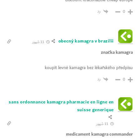
discount itraconazole cheap europe
رد
0
obecný kamagra v brazílii
11 شهور
značka kamagra
koupit levné kamagra bez lékařského předpisu
رد
0
sans ordonnance kamagra pharmacie en ligne en
suisse generique
11 شهور
medicament kamagra commander