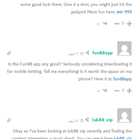
some good luck there. Give it a shot, you might just hit the
.
jackpot! More fun here:
win 999
رد
0
fun88app
7 شهور
Is the Fun88 app any good? Seriously considering downloading it
for mobile betting. Tell me everything! Is it worth the space on my
phone? Here it is:
fun88app
رد
0
luk88 .vip
4 شهور
Okay so I’ve been looking at luk88 .vip recently and finding the
content interesting, a must check. You can see it here
luk88 .vip