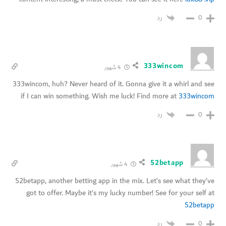
رد
0
333wincom
4 شهور
333wincom, huh? Never heard of it. Gonna give it a whirl and see
if I can win something. Wish me luck! Find more at
333wincom
رد
0
52betapp
4 شهور
52betapp, another betting app in the mix. Let’s see what they’ve
got to offer. Maybe it’s my lucky number! See for your self at
52betapp
رد
0