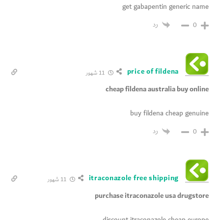
get gabapentin generic name
رد
0
price of fildena
11 شهور
cheap fildena australia buy online
buy fildena cheap genuine
رد
0
itraconazole free shipping
11 شهور
purchase itraconazole usa drugstore