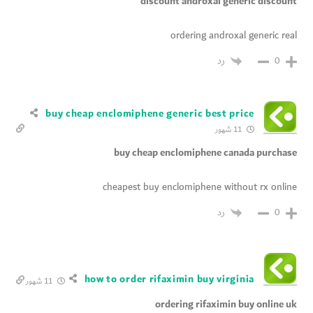
discount androxal generic discount
ordering androxal generic real
رد
0
buy cheap enclomiphene generic best price
11 شهور
buy cheap enclomiphene canada purchase
cheapest buy enclomiphene without rx online
رد
0
how to order rifaximin buy virginia
11 شهور
ordering rifaximin buy online uk