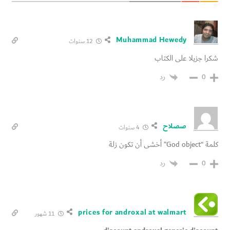
Muhammad Hewedy
12 سنوات
شكرا جزيلا على الكتاب
رد
0
صصلاح
4 سنوات
كلمة “God object” أخشى أن تكون زلة
رد
0
prices for androxal at walmart
11 شهور