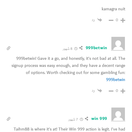
kamagra nuit
رد
0
999betwin
8 شهور
999betwin! Gave it a go, and honestly, it’s not bad at all. The
signup process was easy enough, and they have a decent range
of options. Worth checking out for some gambling fun:
999betwin
رد
0
win 999
7 شهور
Taihm88 is where it’s at! Their Win 999 action is legit. I’ve had