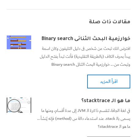
مقالات ذات صلة
خوارزمية البحث الثنائى Binary search
افترض انك تبحث عن شخص فى دليل التليفون وكان اسمة
يبدأ بحرف الكاف (بالطريقة التقليدية) فأنت تبدأ بفتح الدليل
وتبحث من... خوارزمية البحث الثنائى Binary search
اقرأ المزيد
ما هو الـ stacktrace؟
في لغة الجافا، تنقسم ذاكرة الـ JVM إلى عدة أقسام، ومنها ما
يسمى بالـ stack. عند استدعاء دالة س (method) فإنه يُنشأ...
ما هو الـ stacktrace؟