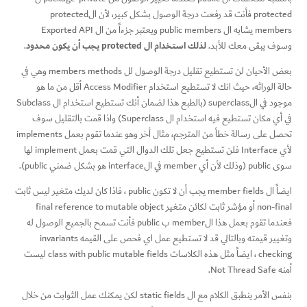
protected فأنت قد رفعت درجة الوصول بشكل كبير، لأن الprotected
members يشابه ال public members ويعتبر جزءاً من ال Exported API
لذلك استخدام ال protected يجب أن يكون محدود
وسوف يبقى معك للأبد.
.
بعض الأحيان لن تستطيع تقليل درجة الوصول لل members methods وهي في
حالة الوراثه، حيث انك لا تستطيع استخدام Access Modifier أقل من ما هو
موجود في الsuperclass (بالطبع هذا لضمان أنك تستطيع استخدام ال Subclass
في أي مكان تستطيع فيه استخدام ال Superclass) واذا قمت بالتقليل سوف
تحصل على رسالة خطأ من المترجم، مثال أخر وهو عندما تقوم بعمل implements
لأي Interface فلن تستطيع جعل تلك الدوال التي قمت بعمل implement لها
سوى public (وذلك لأن أي member في الinterface هو بشكل ضمني public).
ايضاً ال member fields يجب أن لا تكون public ، فاذا كان لديك متغير ليس ثابت
non-final أو مؤشر ثابت لكائن متغير final reference to mutable object
فعندما تقوم بعمل هذا الmember ب public فأنت تسمح بالجميع الوصول له
وتغيير قيمته وبالتالي قد لا تستطيع عمل اي فحص على القيمه invariants
checking ، ايضاً مثل هذه الكلاسات class with public mutable fields ليست
أمنه Not Thread Safe.
بنفس الأمر ينطبق الكلام مع ال static fields لكن يمكنك عمل الثوابت من خلال