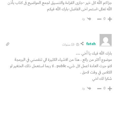
جزاكم الله كل خير -جارى القراءة والتنسيق لجمع المواضيع فى كتاب بأذن
الله تعالى-استمر اخى الفاضل-بارك الله فيكم
رد
0
fateh
13 سنوات
بارك الله فيك يا أخي …..
موضوع أكثر من رائع . هذا من الاشياء الكثيرة الي تنقصني في البرمجة
لانو جرت العادة اعمل كل شيء public . لا ربما استعمل ذلك المتغير او
الكلاس في وقت لاحق .
شكرا لك اخي
رد
0