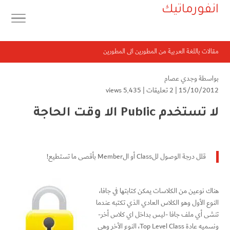
انفورماتيك
مقالات باللغة العربية من المطورين الى المطورين
بواسطة
وجدي عصام
15/10/2012 |
2 تعليقات
|
5٬435 views
لا تستخدم Public الا وقت الحاجة
قلل درجة الوصول للClass أو الMember بأقصى ما تستطيع!
هناك نوعين من الكلاسات يمكن كتابتها في جافا،
النوع الأول وهو الكلاس العادي الذي تكتبه عندما
تنشى أي ملف جافا -ليس بداخل اي كلاس أخر-
ونسميه عادة Top Level Class، النوع الأخر وهي