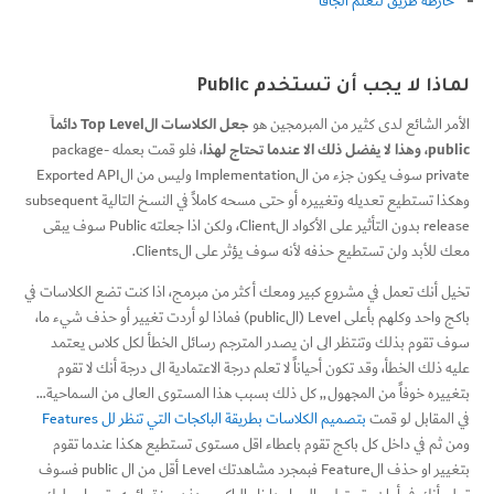
خارطة طريق لتعلم الجافا
لماذا لا يجب أن تستخدم Public
جعل الكلاسات الTop Level دائماً
الأمر الشائع لدى كثير من المبرمجين هو
public، وهذا لا يفضل ذلك الا عندما تحتاج لهذا
، فلو قمت بعمله package-
private سوف يكون جزء من الImplementation وليس من الExported API
وهكذا تستطيع تعديله وتغييره أو حتى مسحه كاملاً في النسخ التالية subsequent
release بدون التأثير على الأكواد الClient، ولكن اذا جعلته Public سوف يبقى
معك للأبد ولن تستطيع حذفه لأنه سوف يؤثر على الClients.
تخيل أنك تعمل في مشروع كبير ومعك أكثر من مبرمج، اذا كنت تضع الكلاسات في
باكج واحد وكلهم بأعلى Level (الpublic) فماذا لو أردت تغيير أو حذف شيء ما،
سوف تقوم بذلك وتنتظر الى ان يصدر المترجم رسائل الخطأ لكل كلاس يعتمد
عليه ذلك الخطأ، وقد تكون أحياناً لا تعلم درجة الاعتمادية الى درجة أنك لا تقوم
بتغييره خوفاً من المجهول,, كل ذلك بسبب هذا المستوى العالى من السماحية…
في المقابل لو قمت
بتصميم الكلاسات بطريقة الباكجات التي تنظر لل Features
ومن ثم في داخل كل باكج تقوم باعطاء اقل مستوى تستطيع هكذا عندما تقوم
بتغيير او حذف الFeature فبمجرد مشاهدتك Level أقل من ال public فسوف