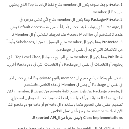
private
وهنا سوف يكون ال member متاح فقط للTop Level الذي يحتوى
على هذا الmember.
Package-Private
وهنا يكون ال member متاح لأي كلاس موجود في
الPackage الذي يتواجد فيه الكلاس (أحياناً تسمى هذه Default Access وهي
عندما لا تستخدم أي Access Modifier عند تعريفك للكلاس أو ال Member).
Protected
وهنا يكون ال member متاح الوصول له من الSubclasses وأيضاً
من الكلاسات التي توجد في نفس ال package.
Public
وهنا يكون ال member متاح للجميع ، سواء الTop Level Class الذي
يحتويه، أو الكلاسات في نفس الPackage ، أو الكلاسات التي في Packages أخرى.
بشكل عام يمكنك وضع جميع ال member بالنوع private، واذا احتاج كلاس اخر
في نفس ال Package أن يصل ل Member في هذه الكلاس، فاستخدم
الPackage private عن طريق مسح كلمة private من تعريف الmember ، لكن
اذا كررت هذه العملية كثيراً فعليك بمراجعة تصميم للكلاسات وحاول استخراج
تصميم افضل. على العموم هكذا باستخدام ال private أو package-private انت
جزءاً من عمل الكلاس
الأن لديك members تعتبر
Class Implementations وليس جزءاً من الExported API.
بالنسبة للكلاسات ال public فعندما تغيير الوصول من package-private ل