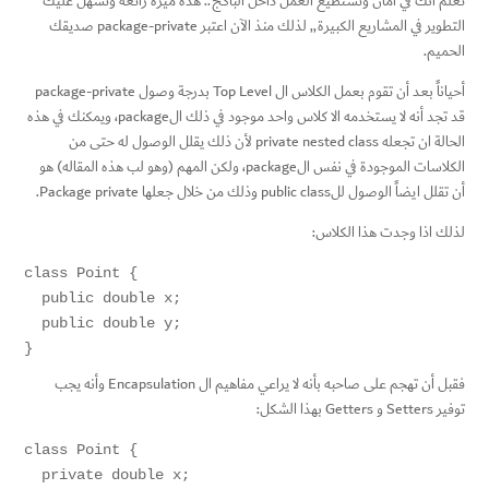
تعلم أنك في أمان وتستطيع العمل داخل الباكج.. هذه ميزة رائعه وتسهل عليك
التطوير في المشاريع الكبيرة,, لذلك منذ الآن اعتبر package-private صديقك
الحميم.
أحياناً بعد أن تقوم بعمل الكلاس ال Top Level بدرجة وصول package-private
قد تجد أنه لا يستخدمه الا كلاس واحد موجود في ذلك الpackage، ويمكنك في هذه
الحالة ان تجعله private nested class لأن ذلك يقلل الوصول له حتى من
الكلاسات الموجودة في نفس الpackage، ولكن المهم (وهو لب هذه المقاله) هو
أن تقلل ايضاً الوصول للpublic class وذلك من خلال جعلها Package private.
لذلك اذا وجدت هذا الكلاس:
class Point {

  public double x;

  public double y;

}
فقبل أن تهجم على صاحبه بأنه لا يراعي مفاهيم ال Encapsulation وأنه يجب
توفير Setters و Getters بهذا الشكل:
class Point {

  private double x;
