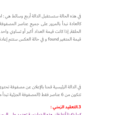
في هذه الحالة ستستقبل الدالة أربع وسائط هي : اس
الحلقة, إذا كانت قيمة العداد أكبر أو تساوي واح
قيمة المتغير found و في حالة العكس ستتم إعادة -1.
تتكون من 6 عناصر فقط (المصفوفة الجزئية تبدأ من الخانة السادسة و حتى الثانية عشر). برأيك ما مُخرجات البرنامج ؟
3.التعقيد الزمني :
كما ذكرنا آنفا فإن هذه الخوارزمية تعتمد على الب