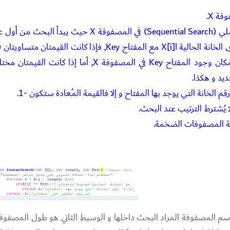
: تعتمد هذه الخوارزمية على البحث التسلسلي (Sequential Search) في المصفوفة X حيث يبدأ ال
= Key) ستتم إعادة قيمة المتغير i الذي يُمثل مكان وجود المفتاح Key في المصفوفة X, أما إذا كانت ا
ا يُشترط الترتيب عند البحث.
ة المصفوفات الضخمة.
قبل 3 وسائط, الأول هو اسم المصفوفة المراد البحث داخلها و الوسيط الثاني هو طول المصفوف