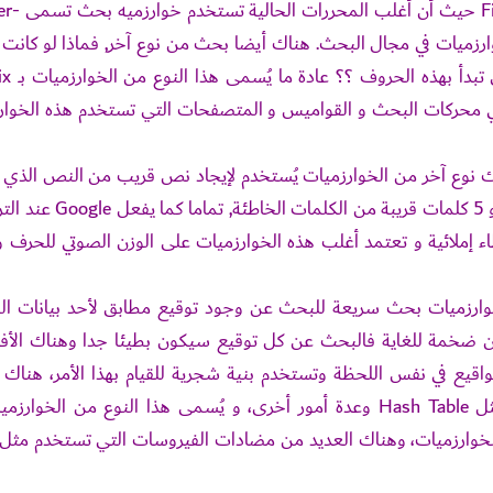
er-
وارزميات في مجال البحث. هناك أيضا بحث من نوع آخر, فماذا لو كانت ل
مجموعة حروف و نريد إيجاد جمي
خصوصا في محركات البحث و القواميس و المتصفحات التي تستخدم هذه الخوار
هناك نوع آخر من الخوارزميات يُستخدم لإيجاد نص قريب من النص الذي
تبحث عنه, حيث تقوم الخوارزمية بالبحث عن 4 أو 5 كلمات قريبة من الكلمات 
 على أخطاء إملائية و تعتمد أغلب هذه الخوارزميات على الوزن الصوتي للحرف 
رزميات بحث سريعة للبحث عن وجود توقيع مطابق لأحد بيانات ال
تكون ضخمة للغاية فالبحث عن كل توقيع سيكون بطيئا جدا وهناك الأ
قيع في نفس اللحظة وتستخدم بنية شجرية للقيام بهذا الأمر، هناك 
ثل
Hash Table
وعدة أمور أخرى، و يُسمى هذا النوع من الخوارزميا
Mult و هو من أصعب الخوارزميات، وهناك العديد من مضادات الفيروسات التي تستخدم مث