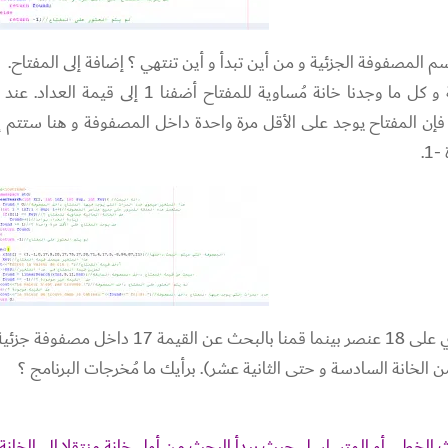
م المصفوفة الجزئية و من أين تبدأ و أين تنتهي ؟ إضافة إلى المفتاح.
كالعادة نبدأ بالمرور على جميع عناصر المصفوفة و كل ما وجدنا خانة مُساوية للمفتاح أضفنا 1 إلى قي
د فإن المفتاح يوجد على الأقل مرة واحدة داخل المصفوفة و هنا ستتم إ
في الدالة الرئيسية قمنا بالإعلان عن مصفوفة تحتوي على 18 عنصر بينما قمنا بالبحث عن القيمة 17 داخل مصفوفة جز
حث الخطي أو المتسلسل حيث يبدأ البحث من أول خانة منتقلا إلى الخانة