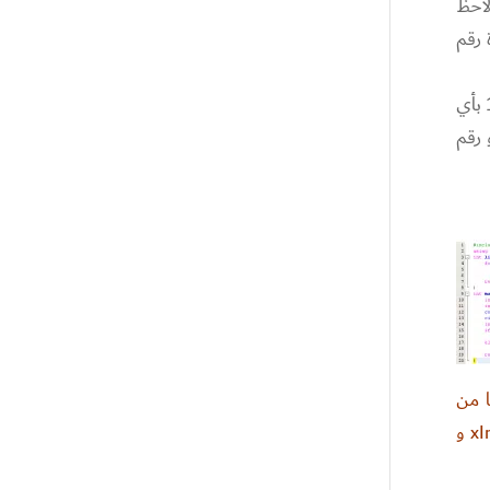
مصفوفة (لاحظ
 رقم
طيب ماذا عن الحالة العكسية ؟ أقصد إذا كان المفتاح غير موجود في المصفوفة ؟ هنا تأتي فائدة إعادة -1. يُمكنك إبدال -1 بأي
 رقم
ان عن متغير باسم key حيث طلبنا من
المستخدم إدخال قيمة للمتغير. لننتقل إلى الجزء الأهم في الــ main و هو تطبيق الدالة linearSearch على المصفوفة xInt و