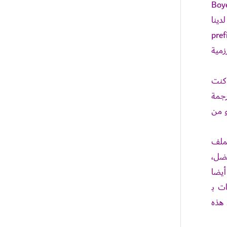
Boy
دينا
ع الكلمات التي تبدأ بهذه الحروف ؟؟ عادة ما يُسمى هذا النوع من الخوارزميات بــ prefix
زمية
 كنت
الخاطئة, تماما كما يفعل Google عند الترجمة
و من
ملف
فضل،
أيضا
ت بـ
ل هذه