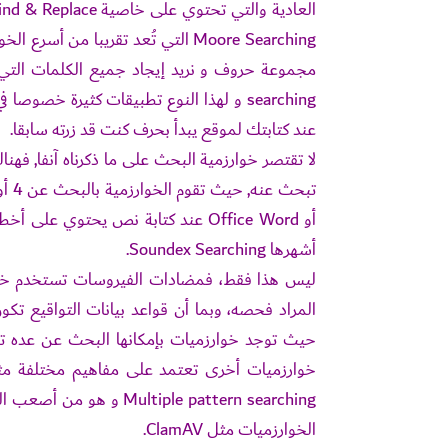
العادية والتي تحتوي على خاصية Find & Replace حيث أن أغلب المحررات الحالية تستخدم خوارزميه بحث تسمى
Moore Searching
التي تُعد تقريبا من أسرع الخ
searching و لهذا النوع تطبيقات كثيرة 
عند كتابتك لموقع يبدأ بحرف كنت قد زرته سابقا.
لا تقتصر خوارزمية البحث على ما ذكرناه آنفا, ف
أو Office Word عند كتابة نص يحتوي
أشهرها
Soundex Searching
.
ليس هذا فقط، فمضادات الفيروسات تستخدم خوا
المراد فحصه، وبما أن قواعد بيانات التواقيع 
حيث توجد خوارزميات بإمكانها البحث عن عده توا
خوارزميات أخرى تعتمد على مفاهيم مختلفة م
iple pattern searching
الخوارزميات مثل
ClamAV
.