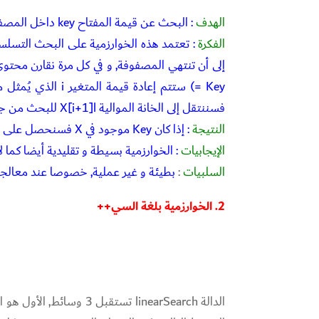
الهدف
: البحث عن قيمة المفتاح key داخل المصفوفة X.
الفكرة
فسننتقل إلى الخانة الموالية X[i+1]l للبحث من جديد و هكذا.
النتيجة
: إذا كان Key موجود في X فسنحصل على رقم الخانة التي يوجد بها المفتاح و إلا فالقيمة المـُعادة ستكون -1.
الإيجابيات
: الخوارزمية بسيطة و تقليدية أيضا كما ل
السلبيات
:
بطيئة و غير عملية, خصوصا عند معالج
2. الخوارزمية بلغة السي++
الدالة linearSearch تست