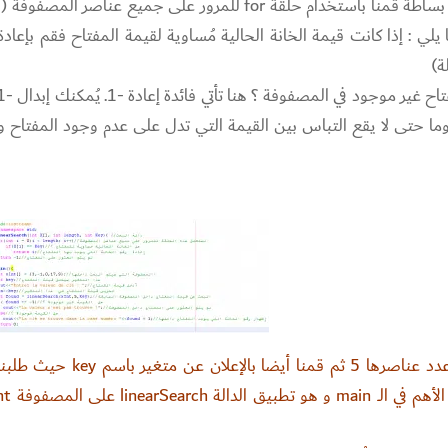
الوسيط الثالث فهو المفتاح الذي نبحث عنه. بكل بساطة قمنا باستخدام حلقة for للمرور على جميع عناصر ال
: إذا كانت قيمة الخانة الحالية مُساوية لقيمة المفتاح فقم بإعادة
ة)
وما حتى لا يقع التباس بين القيمة التي تدل على عدم وجود المفتاح و
في البداية قمنا بالإعلان عن مصفوفة باسم xInt عدد عناصرها 5 ثم قمنا أيضا بالإعل