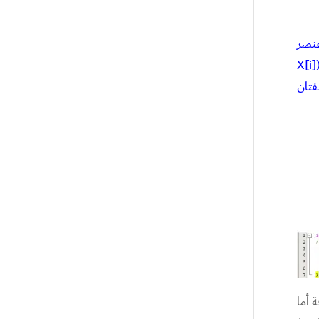
بحث من أول عنصر
إلى أن تنتهي المصفوفة, و في كل مرة نقارن محتوى الخانة الحالية X[i]l مع المفتاح Key, فإذا كانت القيمتان متساويتان (X[i]
لقيمتان مختلفتان
ة أما