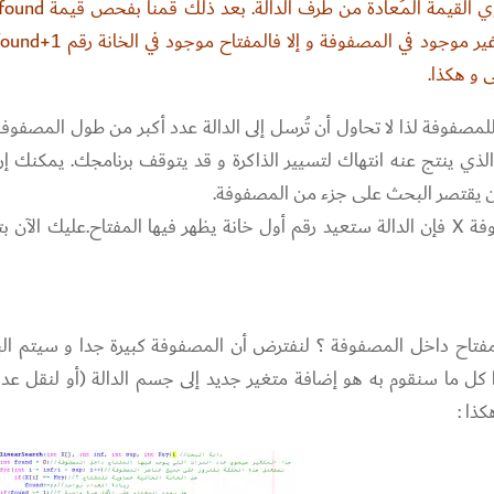
 للمصفوفة لذا لا تحاول أن تُرسل إلى الدالة عدد أكبر من طول المصفوفة
ا الفعل يؤدي إلى حدوث الــ buffer overflow الذي ينتج عنه انتهاك لتسيير الذاكرة و قد يتوقف برنامجك. يمكن
 يقتصر البحث على جزء من المصفوفة.
ملاحظة : إذا وُجد المفتاح أكثر من مرة في المصفوفة X فإن الدالة ستعيد رقم أول خانة يظهر فيها المفتاح.عليك الآ
 المفتاح داخل المصفوفة ؟ لنفترض أن المصفوفة كبيرة جدا و سيتم ا
كل ما سنقوم به هو إضافة متغير جديد إلى جسم الدالة (أو لنقل عدا
كذا :