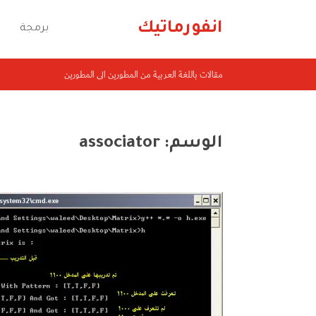
انفورماتيك
برمجة
مقالات باللغة العربية من المطورين الى المطورين
الوسم:
associator