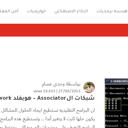
هندسة برمجيات
الذكاء الاصطناعي
خوارزميات
أمن المعل
بواسطة
وجدي عصام
19٬615 views
27/09/2013 |
شبكات الAssociator – هوبفلد HopField Neural Network
ان البرامج التقليديه تستطيع ايجاد الحلول للمشاكل ا
يكون حلها ثابت لا يتغير أبدا … وتستطيع هذه البرام
البرامج التعرف على محتويات الصوره التي يحتفظ بها 