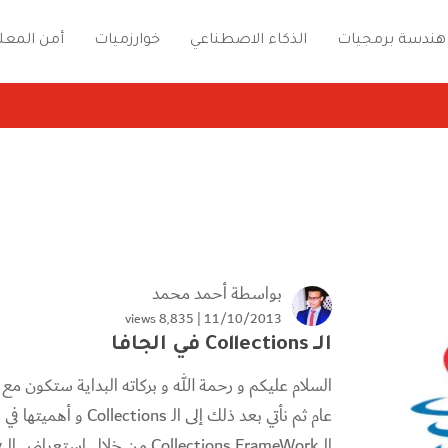
هندسة برمجيات
الذكاء الاصطناعي
خوارزميات
أمن المعل
بواسطة
أحمد محمد
8٬835 views
11/10/2013 |
الــ Collections في الجافا
السلام عليكم و رحمة الله و بركاته البداية ستكون 
عام ثم نأتي بعد ذلك إلى
الـ Collections FrameWork من خلال استعراض الـ Hierarchy الجديد و شرح دور...