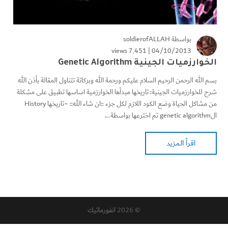
بواسطة
soldierofALLAH
7٬451 views
04/10/2013 |
الخوارزميات الجينية Genetic Algorithm
بسم الله الرحمن الرحيم السلام عليكم ورحمة الله وبركاتة تتناول المقالة بأذن الله
شرح للخوارزميات الجينية: تاريخها مبدأها الخوارزمية اساسها تطبيق على مشكلة
من مشاكل الحياة وضع الكود اللازم لكل جزء ::ان شاء الله:: ~تاريخها History
الgenetic algorithm تم اخترعها بواسطة...
اقرأ المزيد
© 2026
انفورماتيك