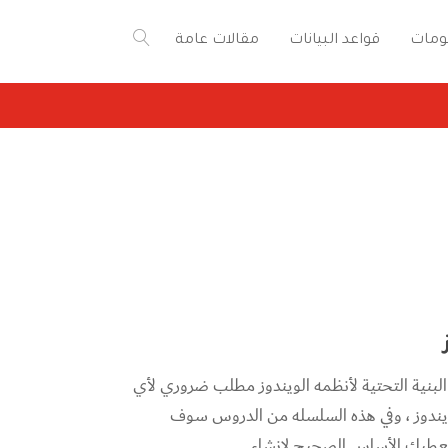
ومات
قواعد البيانات
مقالات عامة
لـرحمــن الرحيــم [starlist][/starlist] فهم البنية التحتية لأنظمه الويندوز مطلب ضروري لأي
 ويندوز ، وفي هذه السلسله من الدروس سوف
تعطيك الأساس الصحيح لانشاء...