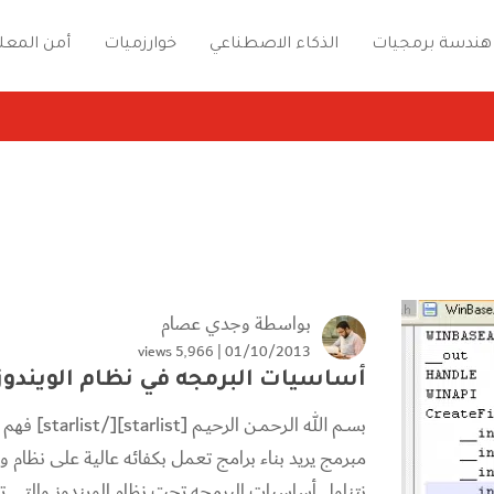
هندسة برمجيات
الذكاء الاصطناعي
خوارزميات
أمن المعل
بواسطة
وجدي عصام
5٬966 views
01/10/2013 |
أساسيات البرمجه في نظام الويندوز
بســم الله ا
مبرمج يريد بناء برامج تعمل بكفائه عالية على نظام
نتناول أساسيات البرمجه تحت نظام الويندوز والتي 