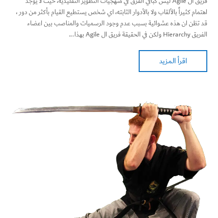
فريق ال Agile ليس كباقي الفرق في منهجيات التطوير التقليدية، حيث لا يوجد
اهتمام كثيراً بالألقاب ولا بالأدوار الثابته، اي شخص يستطيع القيام بأكثر من دور ،
قد تظن ان هذه عشوائية بسبب عدم وجود الرسميات والمناصب بين اعضاء
الفريق Hierarchy ولكن في الحقيقة فريق ال Agile بهذا...
اقرأ المزيد