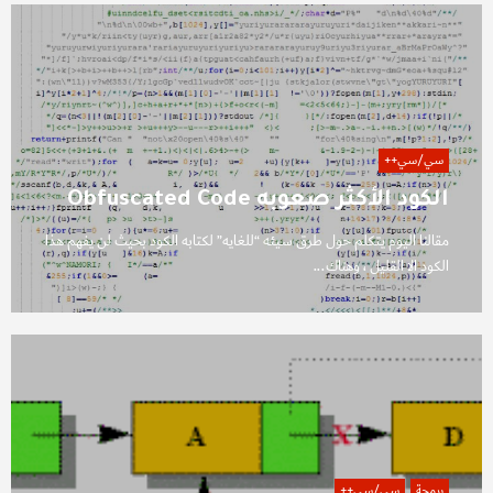
سي/سي++
الكود الأكثر صعوبه Obfuscated Code
مقالنا اليوم يتكلم حول طرق سيئه “للغايه” لكتابه الكود بحيث لن يفهم هذا
الكود الا القليل ، وهناك...
برمجة
سي/سي++