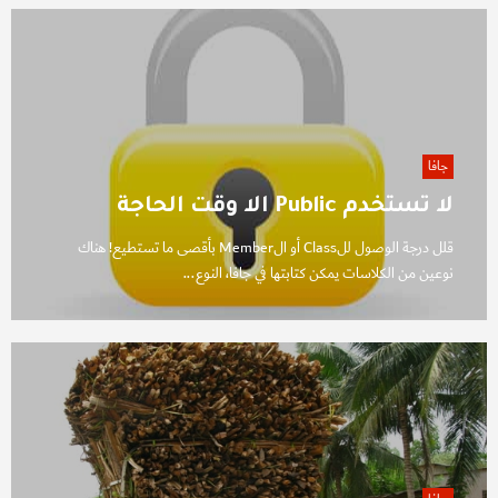
جافا
لا تستخدم Public الا وقت الحاجة
قلل درجة الوصول للClass أو الMember بأقصى ما تستطيع! هناك
نوعين من الكلاسات يمكن كتابتها في جافا، النوع...