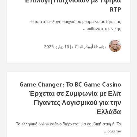
Επιλογή Παιχνιδιών με Υψηλά
RTP
Η σωστή επιλογή παιχνιδιού μπορεί να αυξήσει τις
πιθανότητες νίκης....
بواسطة
أبوبكر الطائف
| 16 يوليو، 2026
Game Changer: Το BC Game Casino
Έρχεται σε Συμφωνία με Ελίτ
Γίγαντες Λογισμικού για την
Ελλάδα
Το ελληνικό online καζίνο διέρχεται μια κομβική στιγμή. Το
bcgame...