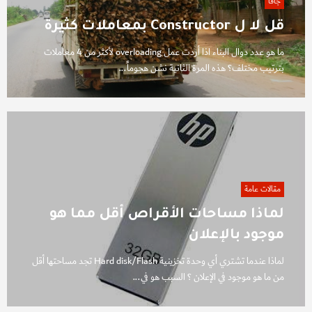
جافا
قل لا ل Constructor بمعاملات كثيرة
ما هو عدد دوال البناء اذا أردت عمل overloading لأكثر من 4 معاملات
بترتيب مختلف؟ هذه المرة الثانية نشن هجوماً...
مقالات عامة
لماذا مساحات الأقراص أقل مما هو
موجود بالإعلان
لماذا عندما تشتري أي وحدة تخزينية Hard disk/Flash تجد مساحتها أقل
من ما هو موجود في الإعلان ؟ السبب هو في...