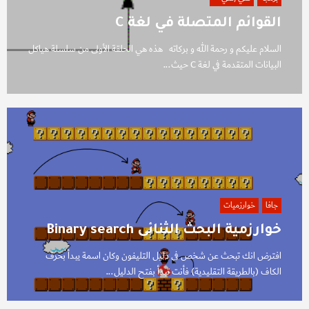
القوائم المتصلة في لغة C
السلام عليكم و رحمة الله و بركاته هذه هي الحلقة الأولى من سلسلة هياكل
البيانات المتقدمة في لغة C حيث...
جافا
خوارزميات
خوارزمية البحث الثنائى Binary search
افترض انك تبحث عن شخص فى دليل التليفون وكان اسمة يبدأ بحرف
الكاف (بالطريقة التقليدية) فأنت تبدأ بفتح الدليل...