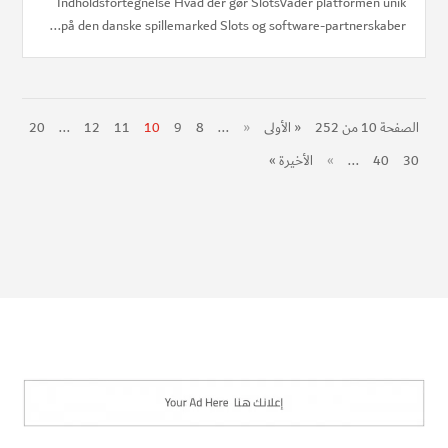
Indholdsfortegnelse Hvad der gør SlotsVader platformen unik
på den danske spillemarked Slots og software-partnerskaber...
الصفحة 10 من 252
« الأولى
«
...
8
9
10
11
12
...
20
30
40
...
»
الأخيرة »