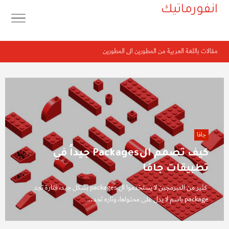
انفورماتيك
مقالات باللغة العربية من المطورين الى المطورين
جافا
كيف تصمم الPackages جيداً في
تطبيقات جافا
كثير من المبرمجين لا يستخدموا ال packages بشكل جيد، فتارة تجد
package باسم لا يدل على محتواها، وتاره تجد...