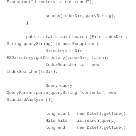
Exception("directory is not found");

		search(indexDir,queryString);

	}

	public static void search (File indexDir , 
String queryString) throws Exception {

		Directory fsDir = 
FSDirectory.getDirectory(indexDir, false);

		IndexSearcher is = new 
IndexSearcher(fsDir);

		Query query = 
QueryParser.parse(queryString,"contents", new 
StandardAnalyzer());

		long start = new Date().getTime();

		Hits hits  = is.search(query);

		long end   = new Date().getTime();
