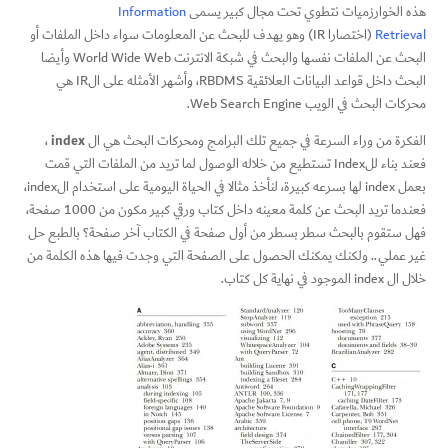
هذه الخوارزميات نتطوي تحت مجال كبير يسمى
Information
Retrieval
(اختصارا IR) وهو يهدف للبحث عن المعلومات سواء داخل الملفات أو
البحث عن الملفات نفسها والبحث في شبكة الانترنت World Wide Web وأيضا
البحث داخل قواعد البيانات العلائقية RBDMS، وأشهر الأمثله على الIR هي
محركات البحث في الويب Web Search Engine.
index
الفكرة من وراء السرعة في جميع تلك البرامج ومحركات البحث هي ال
،
فعند بناء للIndex تستطيع من خلاله الوصول لما تريد من الملفات التي قمت
بعمل index لها بسرعه كبيرة، لنأخذ مثالا في الحياة اليومية على استخدام الindex،
فعندما تريد البحث عن كلمة معينه داخل كتاب ورقي كبير مكون من 1000 صفحة،
فهل ستقوم بالبحث سطر بسطر من أول صفحة في الكتاب آخر صفحة؟ بالطبع حل
غير عملي.. ولكنك يمكنك الحصول على الصفحة التي وجدت فيها هذه الكلمة من
خلال ال index الموجود في نهاية كل كتاب.