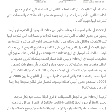
هكذا اذا أردت البحث عن كلمة Ant ستنتقل الى الصفحة التي تحتوي جميع
الكلمات التي بدأت بالحرف A ، وبنظره سريعه ستجد الكلمة Ant والصفحات التي
تتكررت فيها، فهنيئاً لك .
الindex في عالم الحوسبة لا يختلف كثيرا عن index الموجود في الكتب، فهو أيضا
يتكون من جميع الكلمات التي تتكررت وعدد تكرارها والمسارات التي تتكرت فيها
تلك الكلمات، وبالتالي عند بحثك على الكلمة فسوف تخرج لك مباشره النتيجة عن
طريق البحث في الجدول الذي يحتوي على الكلمة واستخراج الموقع الذي وجدت
فيه تلك الكلمة.. الجميل في الcomputer indexing هو في أنك يمكنك تخزين أي
معلومات تريدها في الindex وليس فقط مسار الملف، يمكنك تخزين معلومات
الملف metadata ، يمكنك تخزين حجمه size والامتداد وأي معلومات تريدها..
وسوف تستفيد من ذلك حتما في البحث، حيث يمكنك البحث عن الملفات التي
ألفها محمد بالامتداد txt والتي احتوت كلمها سي++ في التاريخ ما بين 2004 الى
2006 ، استعلام جميل أليس كذلك! وسوف تحصل على نتائج سريعة جدا ربما
أقل من نصف ثانية!
تركيبة الindex هي ما تجعل التطبيقات الأخرى قابلة للبحث فيه بكل سرعه،
لحسن الحظ أو سوء الحظ (تختلف باختلاف حالتك) لن نتطرق هنا الى بناء هذه
الdata structure ولا تفاصيلها، ولكن سنقوم بالاستفاده من جميع خصائصها من