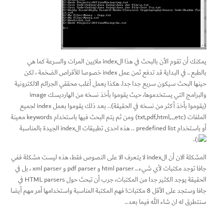
يمكنك أن تقوم الأن بالبحث في هذا الindex ملايين المرات والسرعة كما هي
بالطبع.. في البداية قد تدفع ثمن عمل index خصوصا للأقراص الضخمة ، لكن
حينها البحث سيكون سريع جدا جدا. هكذا يعمل أغلب محققي الجرائم الالكترونية
والبرامج التي يستخدموها، حيث يقوموا بأخذ نسخه من الهارديسك image
(يقوموا بأخذ أكثر من نسخه في الحقيقة).. بعد ذلك يقوموا بعمل index لجميع
الملفات (txt,pdf,html,,,etc) ومن ثم يتم البحث فيها باستخدام keywords معينة
أو باستخدام predefined list .. هذه احدى تطبيقات الindex الجيدة بالمناسبة
.
المشكلة الان أن الindex لا يتعرف الا على النصوص فقط، هذه ليست مشكلة ففي
جافا توجد مكتبات لأي شيء.. html parser و pdf parser و xml parser ، بل في
الحقيقة يوجد الكثير جدا من المكتبات، جرب أن تبحث حول HTML parsers في
جافا وستجد على الأقل 8 مكتبات! فهم المكتبة المناسبة واستخدامها أمر مهم أيضا
سنتطرق له ان شاء الله فيما بعد..