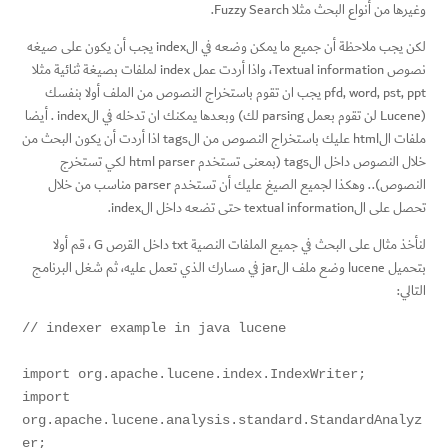
وغيرها من أنواع البحث مثلا Fuzzy Search.
لكن يجب ملاحظة أن جميع ما يمكن وضعه في الindex يجب أن يكون على صيغه
نصوص Textual information، واذا أردت عمل index لملفات بصيغة ثنائية مثلا
pfd, word, pst, ppt يجب ان تقوم باستخراج النصوص من الملف أولا بنفسك
(Lucene لن تقوم بعمل parsing لك) وبعدها يمكنك ان تدخله في الindex . أيضا
ملفات الhtml عليك باستخراج النصوص من الtags اذا أردت أن يكون البحث من
خلال النصوص داخل الtags (بمعنى تستخدم html parser لكي تستخرج
النصوص).. وهكذا لجميع الصيغ عليك أن تستخدم parser مناسب من خلال
تحصل على الtextual information حتى تضعه داخل الindex.
لنأخذ مثال على البحث في جميع الملفات النصية txt داخل القرص G ، قم أولا
بتحميل lucene وضع ملف الjar في مسارك الذي تعمل عليه، ثم شغل البرنامج
التالي:
// indexer example in java lucene

import org.apache.lucene.index.IndexWriter;

import 
org.apache.lucene.analysis.standard.StandardAnalyz
er;
