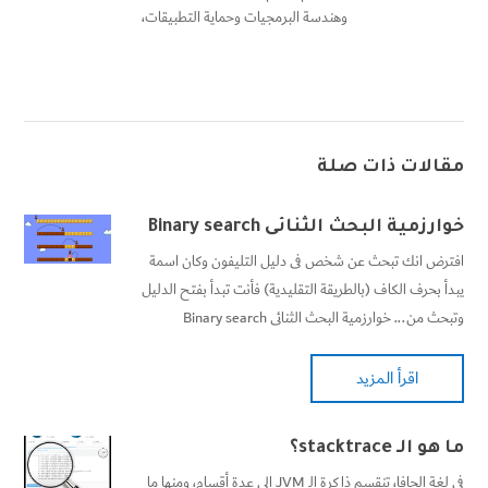
وهندسة البرمجيات وحماية التطبيقات،
مقالات ذات صلة
خوارزمية البحث الثنائى Binary search
افترض انك تبحث عن شخص فى دليل التليفون وكان اسمة
يبدأ بحرف الكاف (بالطريقة التقليدية) فأنت تبدأ بفتح الدليل
وتبحث من... خوارزمية البحث الثنائى Binary search
اقرأ المزيد
ما هو الـ stacktrace؟
في لغة الجافا، تنقسم ذاكرة الـ JVM إلى عدة أقسام، ومنها ما