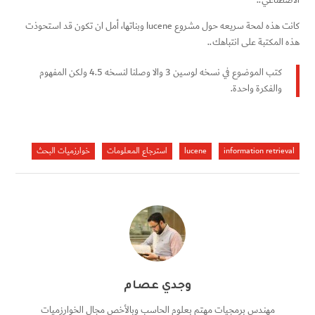
الاصطناعي..
كانت هذه لمحة سريعه حول مشروع lucene وبناتها، أمل ان تكون قد استحوذت
هذه المكتبة على انتباهك..
كتب الموضوع في نسخه لوسين 3 والا وصلنا لنسخه 4.5 ولكن المفهوم
والفكرة واحدة.
information retrieval
lucene
استرجاع المعلومات
خوارزميات البحث
وجدي عصام
مهندس برمجيات مهتم بعلوم الحاسب وبالأخص مجال الخوارزميات