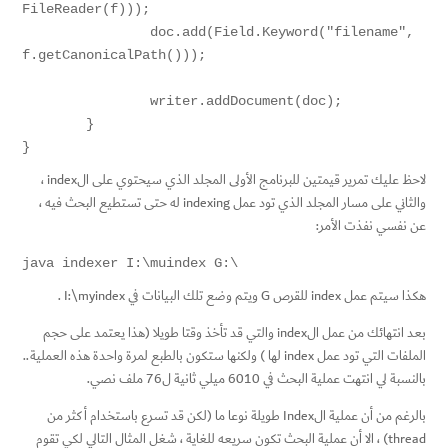
FileReader(f)));

		doc.add(Field.Keyword("filename", 
f.getCanonicalPath()));

		writer.addDocument(doc);

	}

}
لاحظ عليك تمرير قيمتين للبرنامج الأولى المجلد الذي سيحتوي على الindex ،
والثاني على مسار المجلد الذي تود عمل indexing له حتى تستطيع البحث فيه ،
عن نفسي نفذت الأمر:
java indexer I:\muindex G:\
هكذا سيتم عمل index للقرص G ويتم وضع تلك البيانات في I:\myindex .
بعد انتهائك من عمل الindex والتي قد تأخذ وقتا طويلا (هذا يعتمد على حجم
الملفات التي تود عمل index لها ) ولكنها ستكون بالطبع لمرة واحدة هذه العملية..
بالنسبة لي انتهت عملية البحث في 6010 ميلي ثانية ل76 ملف نصي.
بالرغم من أن عملية الIndex طويلة نوعا ما (لكن قد تسرع باستخدام أكثر من
thread) ، الا أن عملية البحث تكون سريعه للغاية ، شغل المثال التالي لكي تقوم