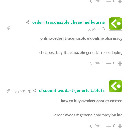
رد
0
order itraconazole cheap melbourne
11 شهور
online order itraconazole uk online pharmacy
cheapest buy itraconazole generic free shipping
رد
0
discount avodart generic tablets
11 شهور
how to buy avodart cost at costco
order avodart generic pharmacy online
رد
0