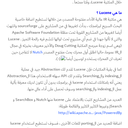
خلال المكتبة Lucene، وقتا ممتعاً .
ما هي
Lucene
؟
هي مكتبة IR عالية الأداء، مفتوحة المصدر، من خلالها تستطيع اضافة خاصية
البحث السريع لبرامجك ، بدأت كغيرها في من المشاريع على sourceforge وانتهت
أيضا كغيرها من المشاريع القوية تحت مظلة Apache Software Foundation
والتي لا تألوا جهدا في ضم أي مشروع تحت لوائها تتشم فيه رائحة التميز . Lucene
(وهي اسم زوجة مبرمج المكتبة Doug Cutting والأخير معروف بخبرته في مجال
الIR عموما، حاليا اطلق أول محرك بحث مفتوح المصدر
Nutch
لا تتفاجئ حين
تعرف ان المحرك يستخدم لوسين أيضا
).
كما في بقية المكتبات فإن Lucene تقدم لك Abstraction جيد في عملية
الindexing والSearching وتقدم لك API سهله الاستخدام، هذا الAbstraction
يعني أنه بامكانك استخدام lucene في برامجك بدون أن تكون لديك معرفة بألية
عمل الindexing والsearching وسوف تحصل على أداء عالي منها.
العديد من المشاريع كتبت بالاعتماد على lucene منها Nutch و SearchBox و
jSearch وغيرها الكثير الكثير والقائمة طويلة:
http://wiki.apache.o…-java/PoweredBy
اضافة للعديد من الporting للغات الأخرى ، فسوف تستطيع استخدام lucene