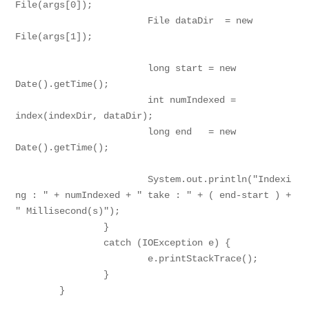
File(args[0]);

			File dataDir  = new 
File(args[1]);

			long start = new 
Date().getTime();

			int numIndexed = 
index(indexDir, dataDir);

			long end   = new 
Date().getTime();

			System.out.println("Indexi
ng : " + numIndexed + " take : " + ( end-start ) + 
" Millisecond(s)");

		}

		catch (IOException e) {

			e.printStackTrace();

		}

	}
