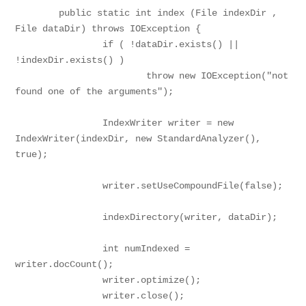
	public static int index (File indexDir , 
File dataDir) throws IOException {

		if ( !dataDir.exists() || 
!indexDir.exists() )

			throw new IOException("not 
found one of the arguments");

		IndexWriter writer = new 
IndexWriter(indexDir, new StandardAnalyzer(), 
true);

		writer.setUseCompoundFile(false);

		indexDirectory(writer, dataDir);

		int numIndexed = 
writer.docCount();

		writer.optimize();

		writer.close();
