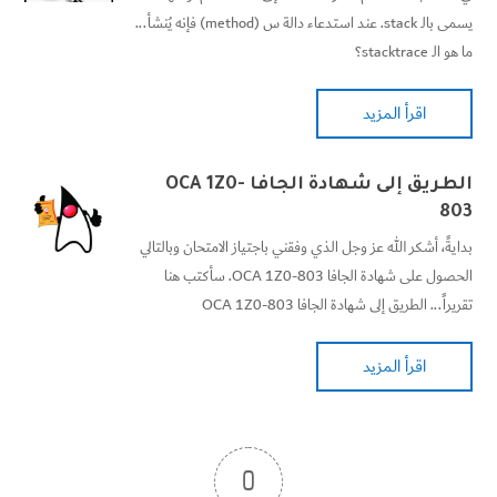
يسمى بالـ stack. عند استدعاء دالة س (method) فإنه يُنشأ...
ما هو الـ stacktrace؟
اقرأ المزيد
الطريق إلى شهادة الجافا OCA 1Z0-
803
بدايةً، أشكر الله عز وجل الذي وفقني باجتياز الامتحان وبالتالي
الحصول على شهادة الجافا OCA 1Z0-803. سأكتب هنا
تقريراً... الطريق إلى شهادة الجافا OCA 1Z0-803
اقرأ المزيد
0