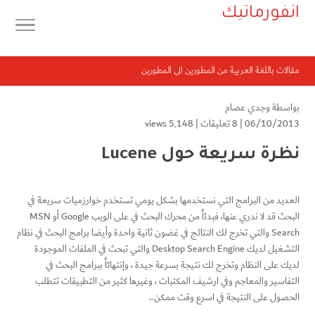
انفورماتيك
مقالات باللغة العربية من المطورين الى المطورين
بواسطة
وجدي عصام
06/10/2013 |
8 تعليقات
|
5٬148 views
نظرة سريعة حول Lucene
العديد من البرامج التي نستخدمها بشكل يومي تستخدم خوارزميات سريعة في
البحث قد لا ندري عنها، فبدئاً من محرك البحث في على الويب Google أو MSN
Search والتي تخرج لك النتائج في غضون ثانية واحدة وأيضا برامج البحث في نظام
التشغيل لديك Desktop Search Engine والتي تبحث في الملفات الموجودة
لديك على النظام وتخرج لك نتيجة بسرعة جيدة ، وإنتهائاً ببرامج البحث في
التفاسير والمعاجم وفي ارشيف المكتبات ، وغيرها كثير من التطبيقات تتطلب
الحصول على النتيجة في اسرع وقت ممكن..