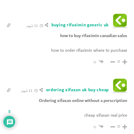
buying rifaximin generic uk
11 شهور
how to buy rifaximin canadian sales
how to order rifaximin where to purchase
رد
0
ordering xifaxan uk buy cheap
11 شهور
Ordering xifaxan online without a perscription
8
cheap xifaxan real price
رد
0