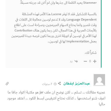
Stammer يعيد الكلمة الى جذرها وان لم أكن قد جربته مسبقاً.
بالنسبة للتشكيل فقد لا توفر Lucene هذا الأمر فهذه المشكلة
Language Dependent وقد لا تدعم لوسين معالجة كل اللغات في
وقت قصير وانما يحتاج لاسهام المبرمجين، وصراحة لست على اطلاع
بالأبحاث العربية في هذا المجال، لكن ربما يكون هناك Contribution
لهذا الأمر في لوسين أو كورقة اخرى وربما تكون فرصه جيدة للمبرمجين
بعمل Implementation لها في لوسين..
شكراً لك.
رد
0
عبدالعزيز ابقطان
7 سنوات
عجيبه مقالتك … تسلم … لكن نوضح ان ملف jar هو مكتبة اكواد جافا ما
اعرف شنو استخدمها .. كذلك نحتاج انترفيس ابسط للكود … اعتقد موجود
حاليا