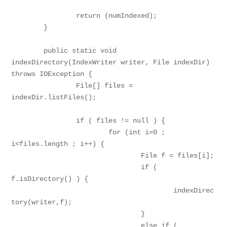
		return (numIndexed);

	}

	public static void 
indexDirectory(IndexWriter writer, File indexDir) 
throws IOException {

		File[] files = 
indexDir.listFiles();

		if ( files != null ) {

			for (int i=0 ; 
i<files.length ; i++) {

				File f = files[i];

				if ( 
f.isDirectory() ) {

					indexDirec
tory(writer,f);

				}	

				else if ( 