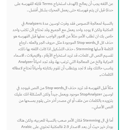
عن اللغه يجب أن يعالج (الهدف استخراج Terms قابله للفهرسه على
حدة) قبل ان يتم فهرسته حتى يعمل المحرك بشكل أفضل..
بالنسبة لمعالجة النصوص فقد وفرت لوسين عدة Analyzers في
المكتبة ولكن لا يوجد واحد يعمل مع الجميع وقد تحتاج لأن تكتب واحد
خاص بك ان تطلب الأمر، مثلاً من الامور الواجب عملها قبل الفهرسه هو
حذف كل الStop words الموجودة مثل حروف الجر والعله ، ارجاع
الكلمة لأصلها Stemming ، حذف التشكيل اذا كانت اللغه بها ذلك،
تقسيم النص الى كلمات، قد تريد استخراج الأرقام ، والايميلات ، الاسماء
المركبة والخ من المعالجة التي ترغب بها، وقد تجد احياناً Analyzer
يناسب حالتك وقد لا تجد ويتطلب أن تقوم بكتابته وأحياناً تحتاج لاعطائه
الكلمات,,
مثلاً قبل الفهرسه قد تريد حذف الStop words من النص فيوجد في
لوسين StopAnalyzer موجود ويعمل جيداً ولكن المشكلة انك عليك
بتزويده بالكلمات من ملف أو اي مصدر أخر حتى يقوم بمسحها من
النص الأصلي..
أما في ال Stemming فكان الأمر صعب بالنسبة للعربيه، ولكن هناك
بودار خير حيث أن بعد الاصدار 2.9 فالمكتبة تحتوي على Arabic