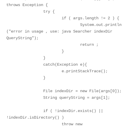
throws Exception {

		try {

			if ( args.length != 2 ) {

				System.out.println
("error in usage , use: java Searcher indexDir 
QueryString");

				return ;

			}

		}

		catch(Exception e){

			e.printStackTrace();

		}

		File indexDir = new File(args[0]);

		String queryString = args[1];

		if ( !indexDir.exists() || 
!indexDir.isDirectory() )

			throw new 