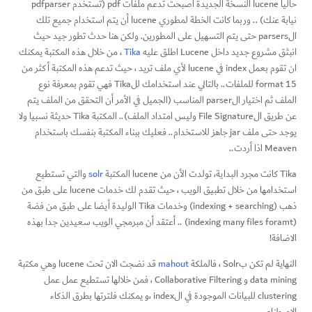
حاليا lucene النسخة الجديدة اصبحت تدعم ملفات pdf (تستخدم pdfparser
نيابة عنك) .. وربما كانت الخطة لمطوري lucene أن يتم استخدام جميع تلك
الparsers حتى يتم التسهيل على المطورين. ولكن هنا حدث تطور جيد حيث
انبثق مشروع جديد داخل Lucene اطلق عليه
Tika
، من خلال هذه المكتبة يمكنك
ان تقوم بعمل index في lucene لأي ملف تريد ، حيث تدعم هذه المكتبة أكثر من
15 format للملفات.. بالتالي عند استخدامك للTika فهي تقوم بمعرفة نوع
الملف ثم اختيار الparser المناسب (الجميل في الأمر أن التحقق من الملف يتم
عن طريق الFile Signature وليس امتداد الملف).. المكتبة Tika حديثة نسبيا ولا
يوجد حتى ملف jar جاهز للاستخدام.. فعليك ببناء المكتبة بنفسك باستخدام
Meaven اذا أردت..
Tika كانت مجرد البداية، تولدت الأن من lucene المكتبة
solr
والتي تستطيع
استخدامها من خلال تطبيق الويب ، حيث تقدم لك خدمات lucene على طبق من
ذهب (indexing + searching) وخدمات Tika الوليدة أيضا على طبق من فضة
(indexing many files foramt) .. أعتقد أن مبرمجي الويب سعيدين جدا بهذه
الاضافة!
النهاية لم تكن بSolr ، فالملكة
mahout
قد نضجت الان تحت lucene وهي مكتبة
data mining و Collaborative Filtering ، فمن خلالها تستطيع عمل عمل
clustering للبيانات الموجودة في الindex ،و يمكنك فلترتها بطرق الذكاء