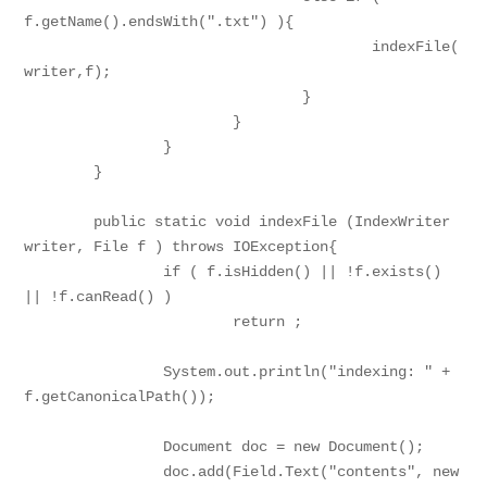
f.getName().endsWith(".txt") ){

					indexFile(
writer,f);

				}

			}

		}

	}

	public static void indexFile (IndexWriter 
writer, File f ) throws IOException{

		if ( f.isHidden() || !f.exists() 
|| !f.canRead() )

			return ;

		System.out.println("indexing: " + 
f.getCanonicalPath());

		Document doc = new Document();

		doc.add(Field.Text("contents", new 